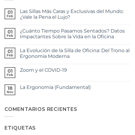
Las Sillas Más Caras y Exclusivas del Mundo:
01
Feb
¿Vale la Pena el Lujo?
No
hay
¿Cuánto Tiempo Pasamos Sentados? Datos
01
comentarios
en
Feb
Impactantes Sobre la Vida en la Oficina
Las
Sillas
No
Más
hay
La Evolución de la Silla de Oficina: Del Trono al
Caras
01
comentarios
y
en
Feb
Ergonomía Moderna
Exclusivas
¿Cuánto
del
Tiempo
No
Mundo:
Pasamos
hay
Zoom y el COVID-19
¿Vale
Sentados?
01
comentarios
la
Datos
en
Feb
No
Pena
Impactantes
La
hay
el
Sobre
Evolución
comentarios
Lujo?
la
de
La Ergonomía (Fundamental)
18
en
Vida
la
Zoom
Nov
en
Silla
No
y
la
de
hay
el
Oficina
Oficina:
comentarios
COVID-
en
Del
19
COMENTARIOS RECIENTES
La
Trono
Ergonomía
al
(Fundamental)
Ergonomía
Moderna
ETIQUETAS